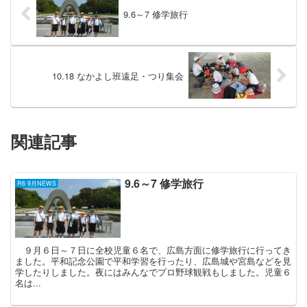
9.6～7 修学旅行
10.18 なかよし班遠足・つり集会
関連記事
9.6～7 修学旅行
R6 9月NEWS
９月６日～７日に全校児童６名で、広島方面に修学旅行に行ってき
ました。平和記念公園で平和学習を行ったり、広島城や宮島などを見
学したりしました。夜にはみんなでプロ野球観戦もしました。児童６
名は...