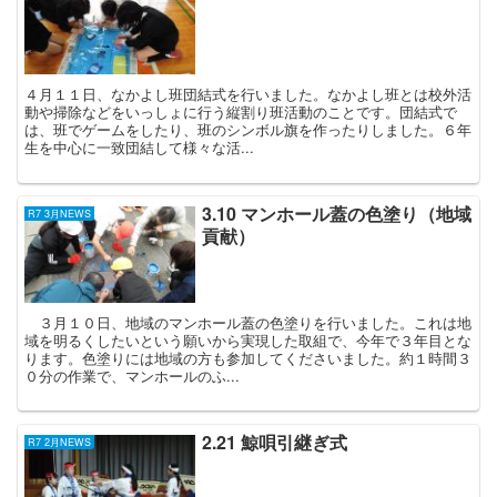
４月１１日、なかよし班団結式を行いました。なかよし班とは校外活
動や掃除などをいっしょに行う縦割り班活動のことです。団結式で
は、班でゲームをしたり、班のシンボル旗を作ったりしました。６年
生を中心に一致団結して様々な活...
3.10 マンホール蓋の色塗り（地域
R7 3月NEWS
貢献）
３月１０日、地域のマンホール蓋の色塗りを行いました。これは地
域を明るくしたいという願いから実現した取組で、今年で３年目とな
ります。色塗りには地域の方も参加してくださいました。約１時間３
０分の作業で、マンホールのふ...
2.21 鯨唄引継ぎ式
R7 2月NEWS