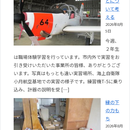
とにつ
いて考
える
2026年8月
5日
今週、
２年生
は職場体験学習を行っています。市内外で実習をお
引き受けいただいた事業所の皆様、ありがとうござ
います。写真はもっとも遠い実習場所、海上自衛隊
小月航空基地での実習の様子です。練習機T-5に乗り
込み、計器の説明を受 […]
縁の下
の力も
ち
2026年8月